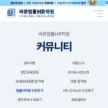
X
바른법률HR학원
커뮤니티
공지사항
바른소식
연간교육일정
강사＆수업소개
국내20대로펌 합격생
바른 합격생
법률사무원 수강후기
HR•인사노무 수강후기
세무회계 수강후기
포토갤러리