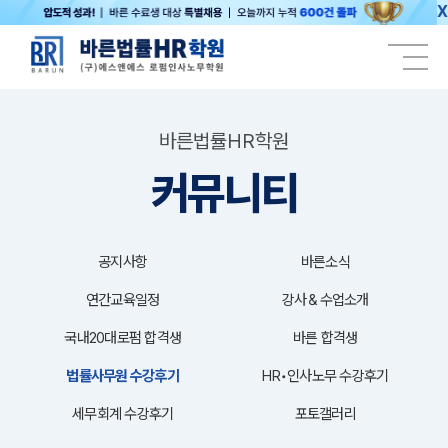
X
바른법률HR학원
커뮤니티
공지사항
바른소식
연간교육일정
강사＆수업소개
국내20대로펌 합격생
바른 합격생
법률사무원 수강후기
HR•인사노무 수강후기
세무회계 수강후기
포토갤러리