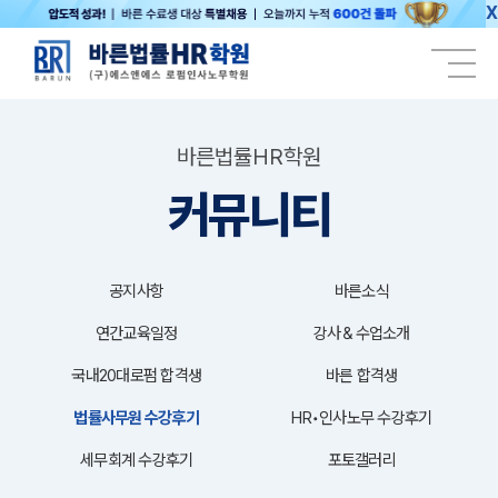
X
바른법률HR학원
커뮤니티
공지사항
바른소식
연간교육일정
강사＆수업소개
국내20대로펌 합격생
바른 합격생
법률사무원 수강후기
HR•인사노무 수강후기
세무회계 수강후기
포토갤러리