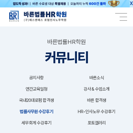
X
바른법률HR학원
커뮤니티
공지사항
바른소식
연간교육일정
강사＆수업소개
국내20대로펌 합격생
바른 합격생
법률사무원 수강후기
HR•인사노무 수강후기
세무회계 수강후기
포토갤러리