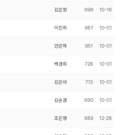
김은정
996
10-16
이진희
987
10-01
안은하
951
10-01
백경희
728
10-01
김은아
713
10-01
김순겸
690
10-01
조은영
689
12-28