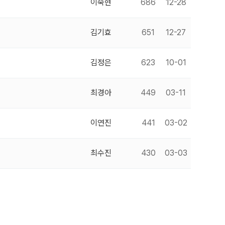
이숙현
686
12-28
김기효
651
12-27
김정은
623
10-01
최경아
449
03-11
이연진
441
03-02
최수진
430
03-03