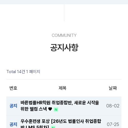
COMMUNITY
공지사항
Total 14건
1 페이지
번호
제목
날짜
바른법률HR학원 취업종합반, 새로운 시작을
공지
08-02
위한 웰컴 스낵 ♥️
N
우수훈련생 포상 [26년도 법률인사 취업종합
공지
07-25
반 LMS 5회차]
N