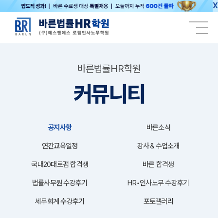
X
바른법률HR학원
커뮤니티
공지사항
바른소식
연간교육일정
강사＆수업소개
국내20대로펌 합격생
바른 합격생
법률사무원 수강후기
HR•인사노무 수강후기
세무회계 수강후기
포토갤러리