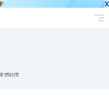
X
생 면담신청