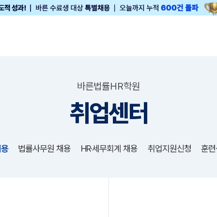
바른법률HR학원
취업센터
채용
법률사무원 채용
HR·세무회계 채용
취업지원신청
훈련