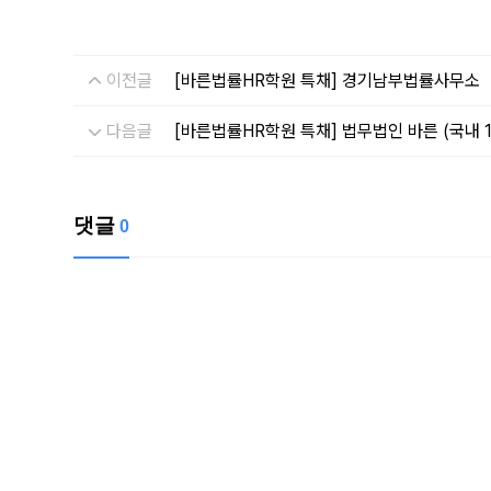
이전글
[바른법률HR학원 특채] 경기남부법률사무소
다음글
[바른법률HR학원 특채] 법무법인 바른 (국내 
댓글
0