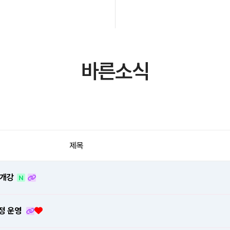
바른소식
제목
 개강
N
과정 운영