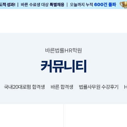
바른법률HR학원
커뮤니티
국내20대로펌 합격생
바른 합격생
법률사무원 수강후기