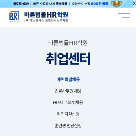
X
바른법률HR학원
취업센터
바른 특별채용
법률사무원 채용
HR·세무회계 채용
취업지원신청
훈련생 면담신청