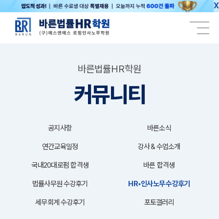
X
바른법률HR학원
커뮤니티
공지사항
바른소식
연간교육일정
강사＆수업소개
국내20대로펌 합격생
바른 합격생
법률사무원 수강후기
HR•인사노무 수강후기
세무회계 수강후기
포토갤러리