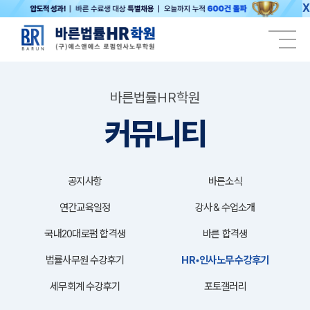
X
바른법률HR학원
커뮤니티
공지사항
바른소식
연간교육일정
강사＆수업소개
국내20대로펌 합격생
바른 합격생
법률사무원 수강후기
HR•인사노무 수강후기
세무회계 수강후기
포토갤러리