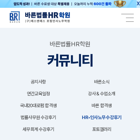
X
바른법률HR학원
커뮤니티
공지사항
바른소식
연간교육일정
강사＆수업소개
국내20대로펌 합격생
바른 합격생
법률사무원 수강후기
HR•인사노무 수강후기
세무회계 수강후기
포토갤러리