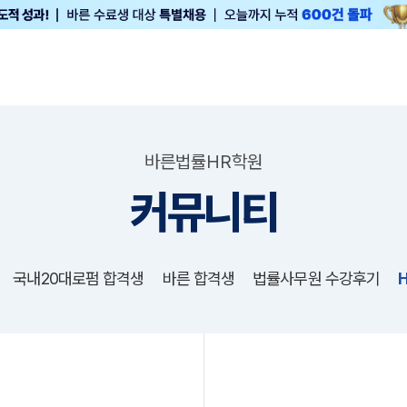
바른법률HR학원
커뮤니티
국내20대로펌 합격생
바른 합격생
법률사무원 수강후기