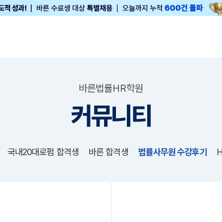
바른법률HR학원
커뮤니티
국내20대로펌 합격생
바른 합격생
법률사무원 수강후기