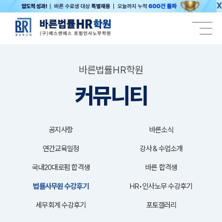
X
바른법률HR학원
커뮤니티
공지사항
바른소식
연간교육일정
강사＆수업소개
국내20대로펌 합격생
바른 합격생
법률사무원 수강후기
HR•인사노무 수강후기
세무회계 수강후기
포토갤러리