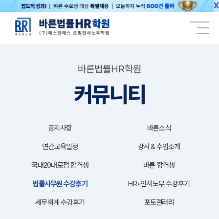
X
바른법률HR학원
커뮤니티
공지사항
바른소식
연간교육일정
강사＆수업소개
국내20대로펌 합격생
바른 합격생
법률사무원 수강후기
HR•인사노무 수강후기
세무회계 수강후기
포토갤러리