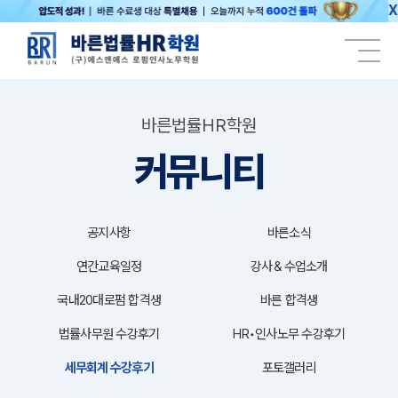
X
바른법률HR학원
커뮤니티
공지사항
바른소식
연간교육일정
강사＆수업소개
국내20대로펌 합격생
바른 합격생
법률사무원 수강후기
HR•인사노무 수강후기
세무회계 수강후기
포토갤러리