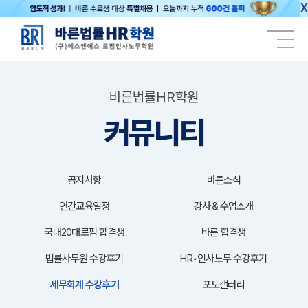
X
바른법률HR학원
커뮤니티
공지사항
바른소식
연간교육일정
강사＆수업소개
국내20대로펌 합격생
바른 합격생
법률사무원 수강후기
HR•인사노무 수강후기
세무회계 수강후기
포토갤러리