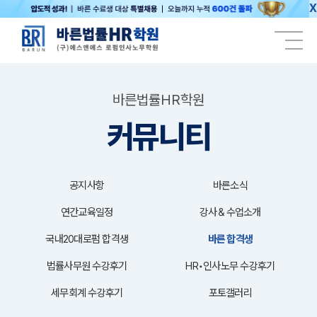
X
바른법률HR학원
커뮤니티
공지사항
바른소식
연간교육일정
강사＆수업소개
국내20대로펌 합격생
바른 합격생
법률사무원 수강후기
HR•인사노무 수강후기
세무회계 수강후기
포토갤러리