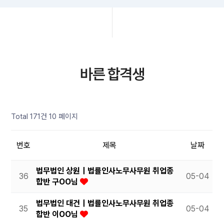
바른 합격생
Total 171건
10 페이지
번호
제목
날짜
법무법인 상원｜법률인사노무사무원 취업종
36
05-04
합반 구OO님
법무법인 대건｜법률인사노무사무원 취업종
35
05-04
합반 이OO님