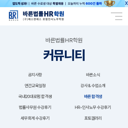
X
바른법률HR학원
커뮤니티
공지사항
바른소식
연간교육일정
강사＆수업소개
국내20대로펌 합격생
바른 합격생
법률사무원 수강후기
HR•인사노무 수강후기
세무회계 수강후기
포토갤러리