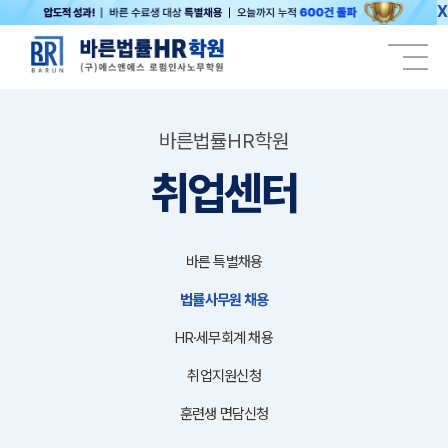
X
바른법률HR학원
취업센터
바른 특별채용
법률사무원 채용
HR·세무회계 채용
취업지원신청
훈련생 면담신청