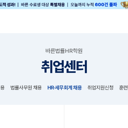
바른법률HR학원
취업센터
채용
법률사무원 채용
HR·세무회계 채용
취업지원신청
훈련