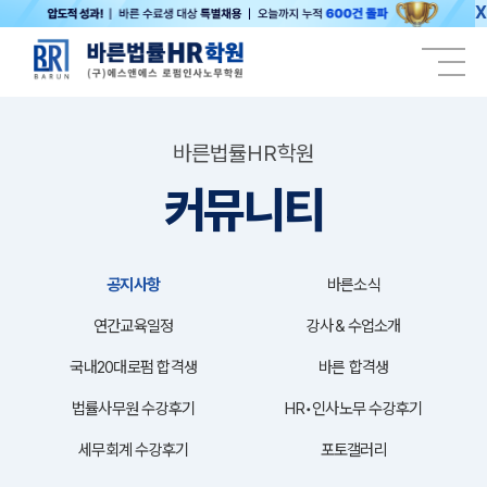
X
바른법률HR학원
커뮤니티
공지사항
바른소식
연간교육일정
강사＆수업소개
국내20대로펌 합격생
바른 합격생
법률사무원 수강후기
HR•인사노무 수강후기
세무회계 수강후기
포토갤러리