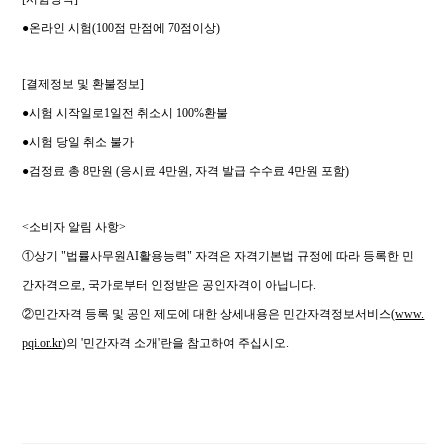
●온라인
시험(100점 만점에 70점이상)
[결제정보 및 환불정보]
●시험 시작일로1일전 취소시 100%환불
●시험 당일 취소 불가
●검정료 총 8만원 (응시료 4만원, 자격 발급 수수료 4만원 포함)
<소비자 알림 사항>
①상기 "법률사무원AI활용능력" 자격은 자격기본법 규정에 따라 등록한 민
간자격으로, 국가로부터 인정받은 공인자격이 아닙니다.
②민간자격 등록 및 공인 제도에 대한 상세내용은 민간자격정보서비스(
www.
pqi.or.kr
)의 '민간자격 소개'란을 참고하여 주십시오.