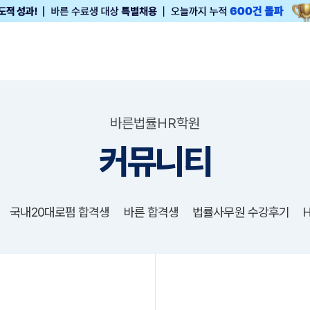
바른법률HR학원
커뮤니티
국내20대로펌 합격생
바른 합격생
법률사무원 수강후기