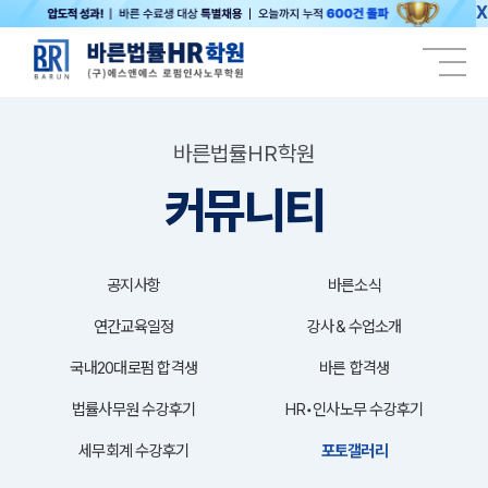
X
바른법률HR학원
커뮤니티
공지사항
바른소식
연간교육일정
강사＆수업소개
국내20대로펌 합격생
바른 합격생
법률사무원 수강후기
HR•인사노무 수강후기
세무회계 수강후기
포토갤러리