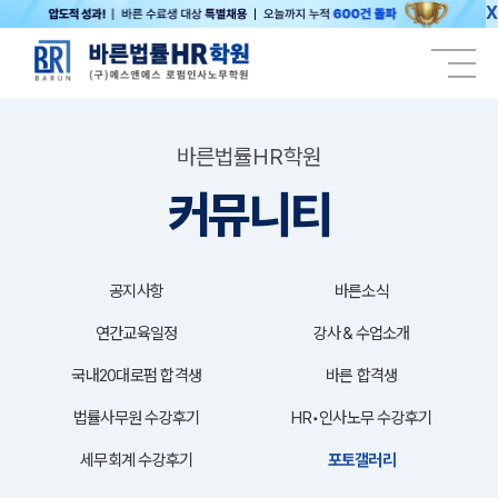
X
바른법률HR학원
커뮤니티
공지사항
바른소식
연간교육일정
강사＆수업소개
국내20대로펌 합격생
바른 합격생
법률사무원 수강후기
HR•인사노무 수강후기
세무회계 수강후기
포토갤러리