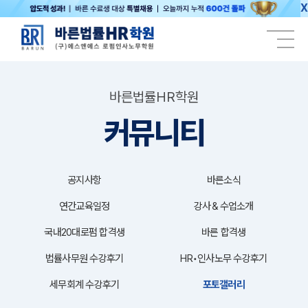
X
바른법률HR학원
커뮤니티
공지사항
바른소식
연간교육일정
강사＆수업소개
국내20대로펌 합격생
바른 합격생
법률사무원 수강후기
HR•인사노무 수강후기
세무회계 수강후기
포토갤러리