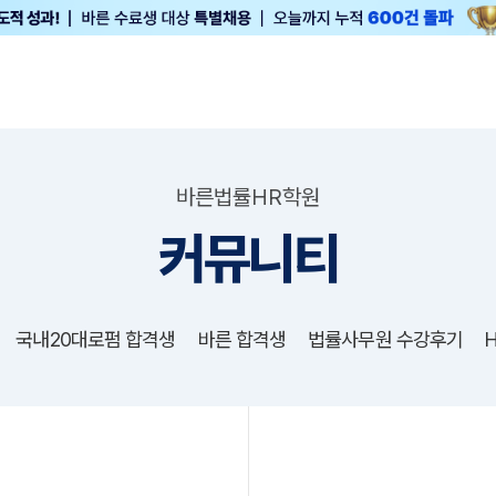
바른법률HR학원
커뮤니티
국내20대로펌 합격생
바른 합격생
법률사무원 수강후기