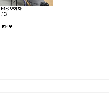
다! ❤️