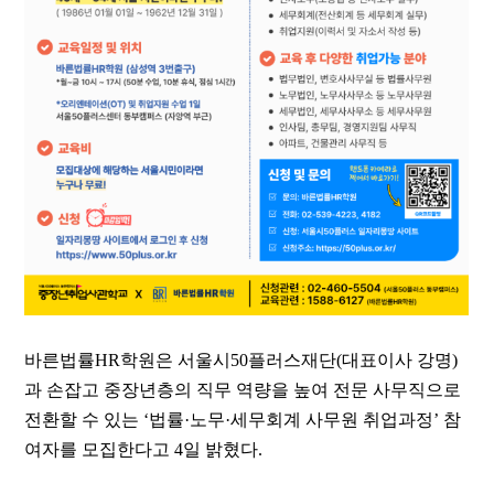
바른법률
HR
학원은 서울시
50
플러스재단
(
대표이사 강명
)
과 손잡고 중장년층의 직무 역량을 높여 전문 사무직으로
전환할 수 있는
‘
법률
·
노무
·
세무회계 사무원 취업과정
’
참
여자를 모집한다고
4
일 밝혔다
.