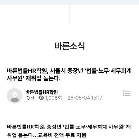
바른소식
바른법률HR학원, 서울시 중장년 ‘법률·노무·세무회계
사무원’ 재취업 돕는다.
바른법률HR학원
0건
1,008회
26-05-04 15:17
바른법률
HR
학원
,
중장년
‘
법률
·
노무
·
세무회계 사무원
’
재
취업 돕는다
…
교육비 전액 무료 지원