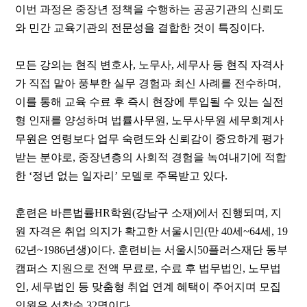
이번 과정은 중장년 정책을 수행하는 공공기관의 신뢰도
와 민간 교육기관의 전문성을 결합한 것이 특징이다
.
모든 강의는 현직 변호사
,
노무사
,
세무사 등 현직 자격사
가 직접 맡아 풍부한 실무 경험과 최신 사례를 전수하며
,
이를 통해 교육 수료 후 즉시 현장에 투입될 수 있는 실전
형 인재를 양성하며 법률사무원
,
노무사무원 세무회계사
무원은 연령보다 업무 숙련도와 신뢰감이 중요하게 평가
받는 분야로
,
중장년층의 사회적 경험을 녹여내기에 적합
한
‘
정년 없는 일자리
’
모델로 주목받고 있다
.
훈련은 바른법률
HR
학원
(
강남구 소재
)
에서 진행되며
,
지
원 자격은 취업 의지가 확고한 서울시민
(
만
40
세
~64
세
, 19
62
년
~1986
년생
)
이다
.
훈련비는 서울시
50
플러스재단 동부
캠퍼스 지원으로 전액 무료로
,
수료 후 법무법인
,
노무법
인
,
세무법인 등 맞춤형 취업 연계 혜택이 주어지며 모집
인원은 선착순
32
명이다
.