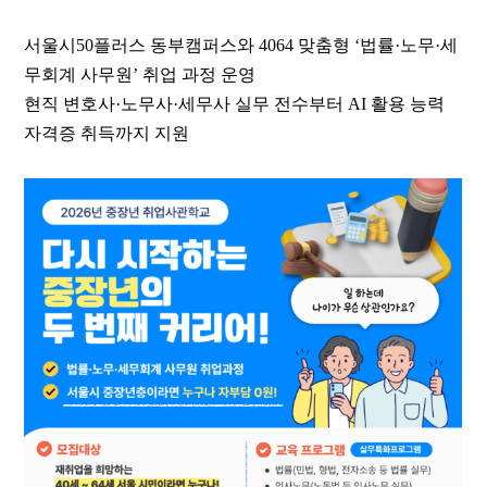
서울시
50
플러스 동부캠퍼스와
4064
맞춤형
‘
법률
·
노무
·
세
무회계 사무원
’
취업 과정 운영
현직 변호사
·
노무사
·
세무사 실무 전수부터
AI
활용 능력
자격증 취득까지 지원