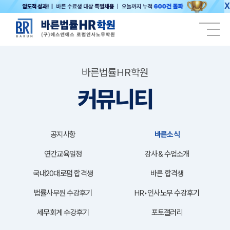
X
바른법률HR학원
커뮤니티
공지사항
바른소식
연간교육일정
강사＆수업소개
국내20대로펌 합격생
바른 합격생
법률사무원 수강후기
HR•인사노무 수강후기
세무회계 수강후기
포토갤러리