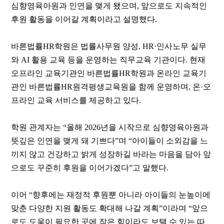
심향영육아원과 인연을 맺게 됐으며
,
앞으로도 지속적인
후원 활동을 이어갈 계획이라고 설명했다
.
바른법률
HR
학원은 법률사무원 양성
, HR·
인사노무 실무
와
AI
활용 교육 등을 운영하는 직무교육 기관이다
.
현재
오프라인 교육기관인 바른법률
HR
학원과 온라인 교육기
관인 바른법률
HR
원격평생교육원을 함께 운영하며
,
온
·
오
프라인 교육 서비스를 제공하고 있다
.
학원 관계자는
“
올해
2026
년을 시작으로 심향영육아원과
뜻깊은 인연을 맺게 돼 기쁘다
”
며
“
아이들이 소외감을 느
끼지 않고 건강하고 밝게 성장하길 바라는 마음을 담아 앞
으로도 꾸준히 후원을 이어가겠다
”
고 말했다
.
이어
“
향후에는 재정적 후원뿐 아니라 아이들의 눈높이에
맞춘 다양한 지원 활동도 확대해 나갈 계획
”
이라며
“
앞으
로도 도움이 필요한 곳에 작은 힘이라도 보탤 수 있는 따