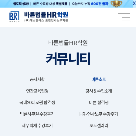
X
바른법률HR학원
커뮤니티
공지사항
바른소식
연간교육일정
강사＆수업소개
국내20대로펌 합격생
바른 합격생
법률사무원 수강후기
HR•인사노무 수강후기
세무회계 수강후기
포토갤러리