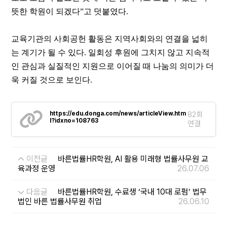
뜻한 학원이 되겠다
”
고 덧붙였다
.
교육기관의 사회공헌 활동은 지역사회와의 연결을 넓히
는 계기가 될 수 있다
.
일회성 후원에 그치지 않고 지속적
인 관심과 실질적인 지원으로 이어질 때 나눔의 의미가 더
욱 커질 것으로 보인다
.
https://edu.donga.com/news/articleView.htm
82회
l?idxno=108763
연결
이전글
바른법률HR학원, AI 활용 미래형 법률사무원 교
육과정 운영
26.07.06
다음글
바른법률HR학원, 수료생 ‘국내 10대 로펌’ 법무
법인 바른 법률사무원 취업
26.06.10