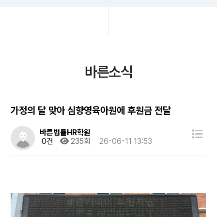
바른소식
가정의 달 맞아 심향영육아원에 후원금 전달
바른법률HR학원
0건
235회
26-06-11 13:53